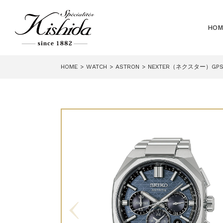
HOM
HOME
WATCH
ASTRON
NEXTER（ネクスター）G