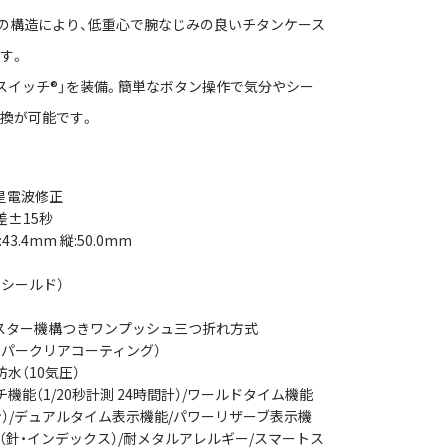
の構造により、低重心で腕なじみの良いチタンケース
す。
スイッチ®」を装備。簡単なボタン操作で気分やシー
換が可能です。
星電波修正
差±15秒
:43.4mm 縦:50.0mm
シールド）
スター機構つきワンプッシュ三つ折れ方式
ーパークリアコーティング）
水（10気圧）
機能（1/20秒計測 24時間計）/ワールドタイム機能
ン）/デュアルタイム表示機能/パワーリザーブ表示機
（針・インデックス）/耐メタルアレルギー/スマートス