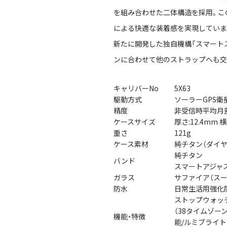
を組み合わせた二体構造を採用。こ
による快適な装着感を実現していま
新たに開発した独自機構「スマート
ンに合わせて他のストラップへも交
キャリバーNo
5X63
駆動方式
ソーラーGPS衛
精度
非受信時平均月
ケースサイズ
厚さ:12.4mm 横
重さ
121g
ケース素材
純チタン（ダイヤ
純チタン
バンド
スマートアジャ
ガラス
サファイア（ス
防水
日常生活用強化防
ストップウォッチ
（38タイムゾー
機能・特徴
能/ルミブライト