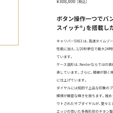
¥308,000
［税込］
ボタン操作一つでバ
スイッチ®」を搭載し
キャリバー5X63 は、高速タイム
性能に加え、1/20秒単位で最大2
ています。
ケース造形は、Nexterならでは
承しています。さらに、稜線が鋭く
に仕上げています。
ダイヤルには知的で上品な印象のブ
模様が緻密な輝きを放ちます。煌め
ウトされたサブダイヤルが、堂々と
エッジの効いた多角形状のチタン製