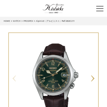
tog
HOME
WATCH
PROSPEX
Alpinist（アルピニスト）Ref.SBDC211