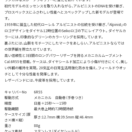
初代モデルのエッセンスを取り入れながら、アルピニストのDNAを受け継ぎ、
プロスペックスにふさわしい性能へとスペックアップした新モデルが登場で
す。
1959年に誕生した初代ローレル アルピニストの伝統を受け継ぎ、「Alpinist」の
ロゴデザインをダイヤル12時位置のSeikoロゴの下にレイアウト。ダイヤルカ
ラーには、印象的なグリーンのカラーリングを採用しています。
裏ぶたには、山脈をモチーフにしたマークをあしらい、アルピニストならでは
の世界観を際立たせています。
高い信頼性と3日間のロングパワーリザーブを誇るメカニカルムーブメント
Cal.6R55を搭載。ケースは、ダイヤシールド加工により小傷が付きにくく、美し
い外観の維持を実現。20気圧の日常生活用強化防水を備え、フィールドウオッ
チとして十分な性能を発揮します。
レザーバンドには、牛皮革を採用しています。
キャリバーNo
6R55
駆動方式
メカニカル 自動巻（手巻つき）
精度
日差＋25秒～－15秒
駆動期間
最大巻上時約72時間持続
ケースサイズ（厚
厚さ:12.7mm 横:39.5mm 縦:46.4mm
さ×横×縦）
重さ
88g
ケース素材
ステンレス（ダイヤシールド）