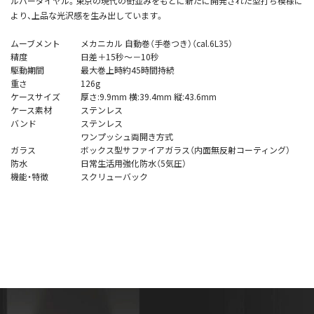
ルバーダイヤル。東京の現代の街並みをもとに新たに開発された型打ち模様に
より、上品な光沢感を生み出しています。
ムーブメント
メカニカル 自動巻（手巻つき）（cal.6L35）
精度
日差＋15秒～－10秒
駆動期間
最大巻上時約45時間持続
重さ
126g
ケースサイズ
厚さ:9.9mm 横:39.4mm 縦:43.6mm
ケース素材
ステンレス
バンド
ステンレス
ワンプッシュ両開き方式
ガラス
ボックス型サファイアガラス（内面無反射コーティング）
防水
日常生活用強化防水（5気圧）
機能・特徴
スクリューバック