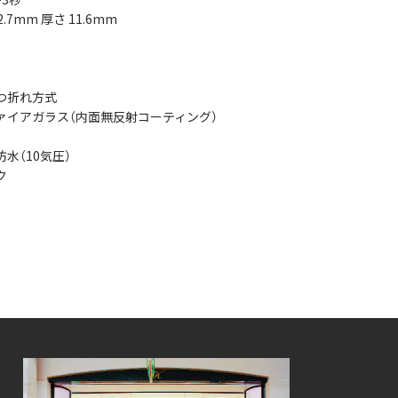
42.7mm 厚さ 11.6mm
つ折れ方式
ァイアガラス（内面無反射コーティング）
水（10気圧）
ク