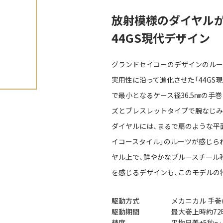
放射模様のダイヤルが
44GS現代デザイン
グランドセイコーのデザインのルーツと
実用性に沿って進化させた「44GS現
で最小となるケース径36.5㎜の手
ズとブレスレットタイプで腕なじみ
ダイヤルには、まるで扇のような平
イコースタイル」のルーツが感じら
ヤル上で、鮮やかなブルースチール
を感じるデザインも、このモデルの
駆動方式
メカニカル 手巻(Ca
駆動期間
最大巻上時約72
精度
平均日差+5秒～