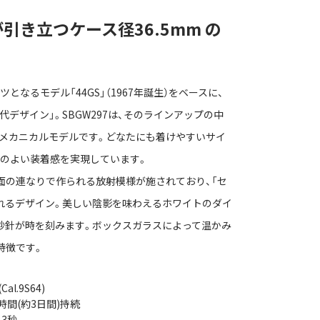
引き立つケース径36.5mm の
なるモデル「44GS」（1967年誕生）をベースに、
代デザイン」。SBGW297は、そのラインアップの中
巻メカニカルモデルです。どなたにも着けやすいサイ
のよい装着感を実現しています。
面の連なりで作られる放射模様が施されており、「セ
れるデザイン。美しい陰影を味わえるホワイトのダイ
秒針が時を刻みます。ボックスガラスによって温かみ
特徴です。
l.9S64)
時間(約3日間)持続
-3秒