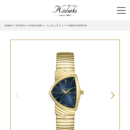
tog
HOME
WATCH
HAMILTON
ベンチュラクォーツRef.H24301141