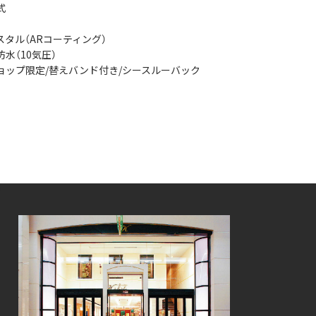
式
タル（ARコーティング）
水（10気圧）
ョップ限定/替えバンド付き/シースルーバック