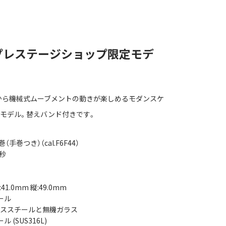
プレステージショップ限定モデ
から機械式ムーブメントの動きが楽しめるモダンスケ
モデル。替えバンド付きです。
手巻つき）（cal.F6F44）
5秒
:41.0mm 縦:49.0mm
ール
レススチールと無機ガラス
(SUS316L)