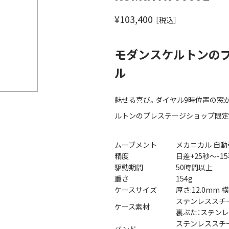
¥103,400
［税込］
モダンスケルトンの
ル
魅せる喜び。ダイヤル9時位置の窓
ルトンのプレステージショップ限定
ムーブメント
メカニカル 自動巻（
精度
日差+25秒〜-1
駆動期間
50時間以上
重さ
154g
ケースサイズ
厚さ:12.0mm 横
ステンレススチ
ケース素材
裏ぶた：ステン
ステンレススチール 
バンド