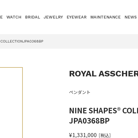
E
WATCH
BRIDAL
JEWELRY
EYEWEAR
MAINTENANCE
NEWS
 COLLECTIONJPA0368BP
ROYAL ASSCHE
ペンダント
NINE SHAPES® COL
JPA0368BP
¥1,331,000
［税込］