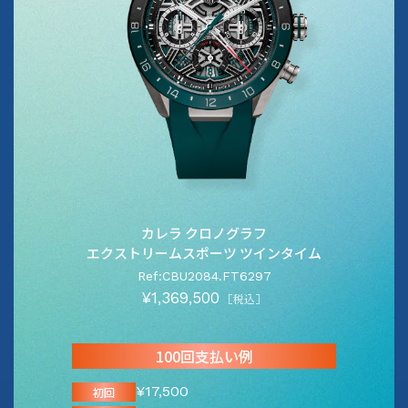
カレラ クロノグラフ
エクストリームスポーツ ツインタイム
Ref:CBU2084.FT6297
¥1,369,500
［税込］
100回支払い例
¥17,500
初回