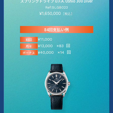
スプリングドライブ U.F.A. Ushio 300 Diver
Ref:SLGB023
¥1,650,000
［税込］
84回支払い例
¥11,000
初回
¥13,000
×83
回
月々
¥40,000
×14
回
ボーナス