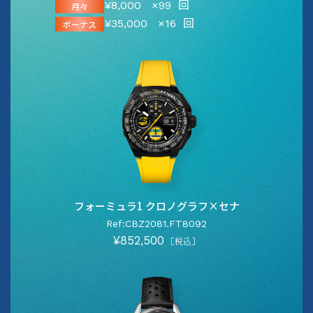
¥8,000
×99
回
月々
¥35,000
×16
回
ボーナス
フォーミュラ1 クロノグラフ×セナ
Ref:CBZ2081.FT8092
¥852,500
［税込］