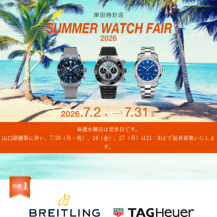
毎週水曜日は定休日です。
山口祇園祭に伴い、7/20（月・祝）、24（金）、27（月）は21：30まで延長営業いたしま
す。