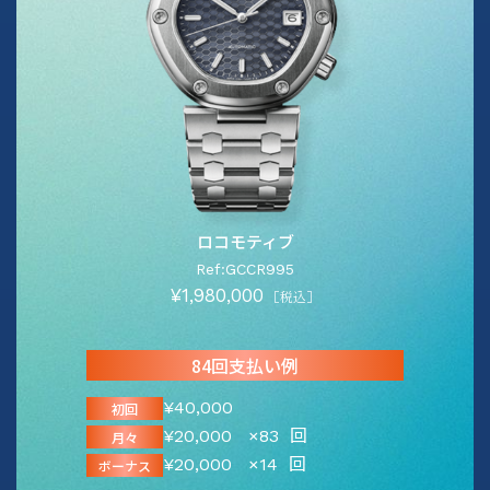
ロコモティブ
Ref:GCCR995
¥1,980,000
［税込］
84回支払い例
¥40,000
初回
¥20,000
×83
回
月々
¥20,000
×14
回
ボーナス