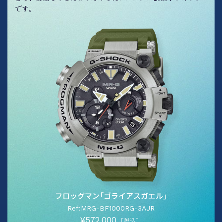
です。
フロッグマン「ゴライアスガエル」
Ref:MRG-BF1000RG-3AJR
¥572,000
［税込］