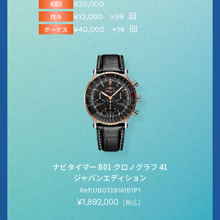
¥20,000
初回
¥12,000
×99
回
月々
¥40,000
×16
回
ボーナス
ナビタイマー B01 クロノグラフ 41
ジャパンエディション
Ref:UB01391A1B1P1
¥1,892,000
［税込］