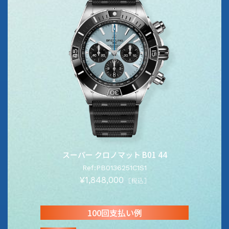
スーパー クロノマット B01 44
Ref:PB0136251C1S1
¥1,848,000
［税込］
100回支払い例