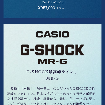
Ref:GSWE835
¥957,000
［税込］
G-SHOCK最高峰ライン、
MR-G
「究極」「本物」「唯一無二」にこだわったG-SHOCKの最
高峰コレクション。日本に根ざしたものづくり哲学と革新的
な技術を融合し、構造、機能から、素材、色、仕上げに至る
まで、妥協なくこだわり尽くしたフルメタル耐衝撃ウオッチ